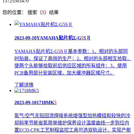
13725503470
您的位置：
搜索（
5
）结果
2023-09-10
YAMAHA贴片机Σ-G
5
SⅡ
YAMAHA贴片机Σ-G
5
SⅡ基本参数：1、相对的头部同
时贴装，保证了高效的生产；2、相对的头部相互拾取，
使两个头能够拾取前后供应区域的所有组件；3、使用
PCB备用部分安装区域，加大缓冲器区域尺寸。
了解详情
2023-09-10
1718MK
5
氮气/空气无铅回流焊接系统增强型加热模组和较快的冷
却斜率节能省氮简单维护保养设计温度曲线一步到位内
置ECD-CPK工艺制程监控工具可选双轨设计，实现产能