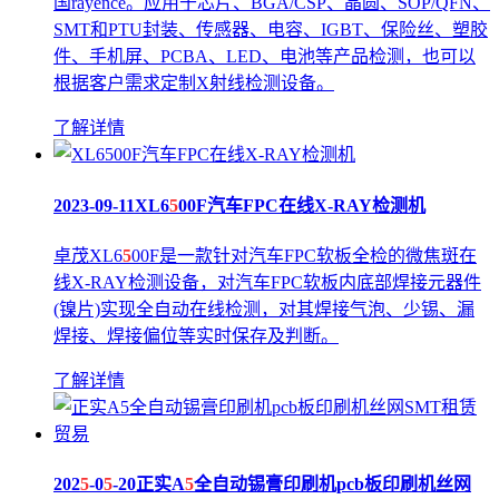
国rayence。应用于芯片、BGA/CSP、晶圆、SOP/QFN、
SMT和PTU封装、传感器、电容、IGBT、保险丝、塑胶
件、手机屏、PCBA、LED、电池等产品检测，也可以
根据客户需求定制X射线检测设备。
了解详情
2023-09-11
XL6
5
00F汽车FPC在线X-RAY检测机
卓茂XL6
5
00F是一款针对汽车FPC软板全检的微焦斑在
线X-RAY检测设备，对汽车FPC软板内底部焊接元器件
(镍片)实现全自动在线检测，对其焊接气泡、少锡、漏
焊接、焊接偏位等实时保存及判断。
了解详情
202
5
-0
5
-20
正实A
5
全自动锡膏印刷机pcb板印刷机丝网