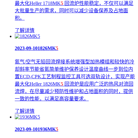
最大化Heller 1718MK
5
回流炉性能稳定，不仅可以满足
大批量生产的需求，同时可以减少设备保养及占地面
积。
了解详情
2023-09-10
1826MK
5
氮气/空气无铅回流焊接系统增强型加热模组和较快的冷
却斜率节能省氮简单维护保养设计温度曲线一步到位内
置ECD-CPK工艺制程监控工具可选双轨设计，实现产能
最大化Heller 1826MK
5
回流炉是应用广泛的热风对流回
流焊，在尽量减少预防性维护和占地面积的同时，提供
一致的性能，以满足高容量要求。
了解详情
2023-09-10
1936MK
5