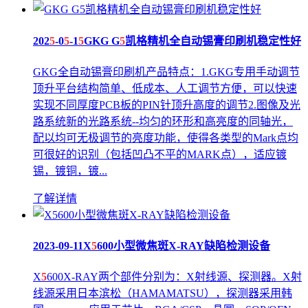
202
5
-0
5
-1
5
GKG G
5
凯格精机全自动锡膏印刷机稳定性好
GKG全自动锡膏印刷机产品特点：1.GKG专用手动调节
顶升平台结构简单、低成本、人工调节方便，可以快速
实现不同厚度PCB板的PIN针顶升高度的调节2.图像及光
路系统新的光路系统--均匀的环形和高亮度的同轴光，
配以均可无极调节的亮度功能，使得各类型的Mark点均
可很好的识别（包括凹凸不平的MARK点），适应镀
锡，镀铜，镀...
了解详情
2023-09-11
X
5
600小型微焦斑X-RAY缺陷检测设备
X
5
600X-RAY两个部件分别为：X射线源、探测器。X射
线源采用日本滨松（HAMAMATSU），探测器采用韩