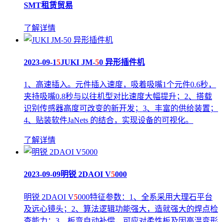
SMT租赁贸易
了解详情
2023-09-1
5
JUKI JM-
5
0 异形插件机
1、高速插入。元件插入速度，吸着吸嘴1个元件0.6秒，
夹持吸嘴0.8秒与以往机型对比速度大幅提升；2、搭载
识别传感器高度可改变的新开发；3、丰富的供给装置；
4、贴装软件JaNets 的结合，实现设备的可视化。
了解详情
2023-09-09
明锐 2DAOI V
5
000
明锐 2DAOI V
5
000特征参数：1、全系采用大理石平台
及远心镜头；2、算法逻辑功能强大，造就强大的焊点检
查能力；3、板弯自动补偿，可应对柔性板及因高温变形