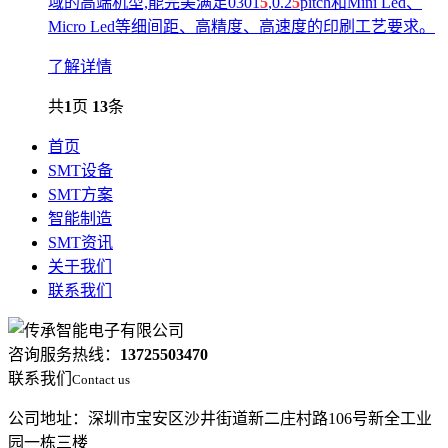
域的高端机型,能完美满足0301
5
,0.2
5
pitch和Mini Led、
Micro Led等细间距、高精度、高速度的印刷工艺要求。
了解详情
共
1
页
13
条
首页
SMT设备
SMT方案
智能制造
SMT资讯
关于我们
联系我们
咨询服务热线：
13725503470
联系我们
Contact us
公司地址：深圳市宝安区沙井街道新二庄村路106号新全工业
园一栋三楼