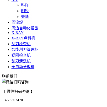
科样
明锐
美陆
回流焊
周边自动化设备
X-RAY
X-RAY点料机
刮刀检查机
智能刮刀管理柜
钢网检查机
刮刀清洗机
全自动分板机
联系我们
【 微信扫码咨询 】
13725503470