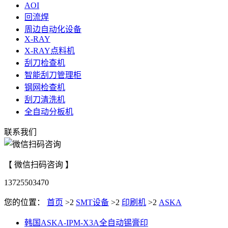
AOI
回流焊
周边自动化设备
X-RAY
X-RAY点料机
刮刀检查机
智能刮刀管理柜
钢网检查机
刮刀清洗机
全自动分板机
联系我们
【 微信扫码咨询 】
13725503470
您的位置：
首页
>2
SMT设备
>2
印刷机
>2
ASKA
韩国ASKA-IPM-X3A全自动锡膏印