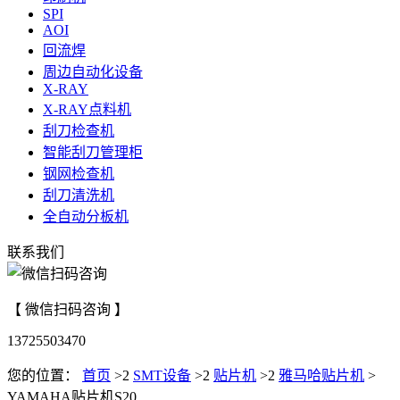
SPI
AOI
回流焊
周边自动化设备
X-RAY
X-RAY点料机
刮刀检查机
智能刮刀管理柜
钢网检查机
刮刀清洗机
全自动分板机
联系我们
【 微信扫码咨询 】
13725503470
您的位置：
首页
>2
SMT设备
>2
贴片机
>2
雅马哈贴片机
>
YAMAHA贴片机S20